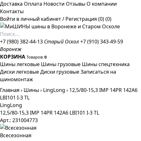
Доставка
Оплата
Новости
Отзывы
О компании
Контакты
Войти в личный кабинет
/
Регистрация
(0)
(0)
+7 (980) 382-44-13
Старый Оскол
+7 (910) 343-49-59
Воронеж
КОРЗИНА
Товаров:
0
Шины легковые
Шины грузовые
Шины спецтехника
Диски легковые
Диски грузовые
Записаться на
шиномонтаж
Главная
›
Шины
›
LingLong
›
12,5/80-15,3 IMP 14PR 142A6
LBI101 I-3 TL
LingLong
12,5/80-15,3 IMP 14PR 142A6 LBI101 I-3 TL
Арт.: 231004773
Всесезонная