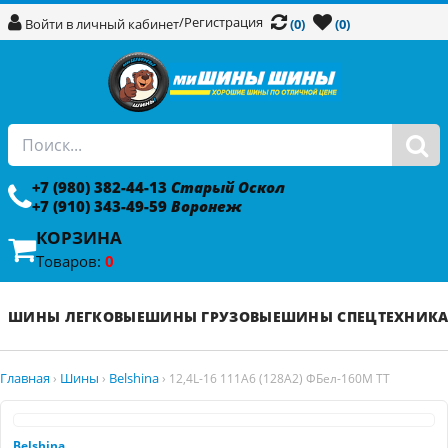
/
Регистрация
Войти в личный кабинет
(0)
(0)
+7 (980) 382-44-13
Старый Оскол
+7 (910) 343-49-59
Воронеж
КОРЗИНА
Товаров:
0
ШИНЫ ЛЕГКОВЫЕ
ШИНЫ ГРУЗОВЫЕ
ШИНЫ СПЕЦТЕХНИК
Главная
Шины
Belshina
›
›
›
12,4L-16 111A6 (128A2) ФБел-160М TT
Belshina