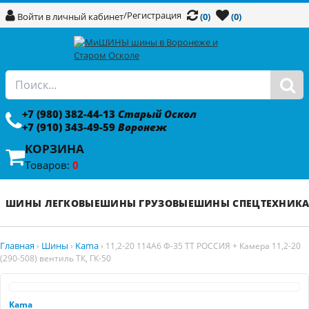
/
Регистрация
Войти в личный кабинет
(0)
(0)
+7 (980) 382-44-13
Старый Оскол
+7 (910) 343-49-59
Воронеж
КОРЗИНА
Товаров:
0
ШИНЫ ЛЕГКОВЫЕ
ШИНЫ ГРУЗОВЫЕ
ШИНЫ СПЕЦТЕХНИК
Главная
Шины
Kama
›
›
›
11,2-20 114A6 Ф-35 TT РОССИЯ + Камера 11,2-20
(290-508) вентиль ТК, ГК-50
Kama