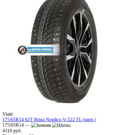
Viatti
175/65R14 82T Brina Nordico V-522 TL (шип.)
175/65R14 —
4310 руб.