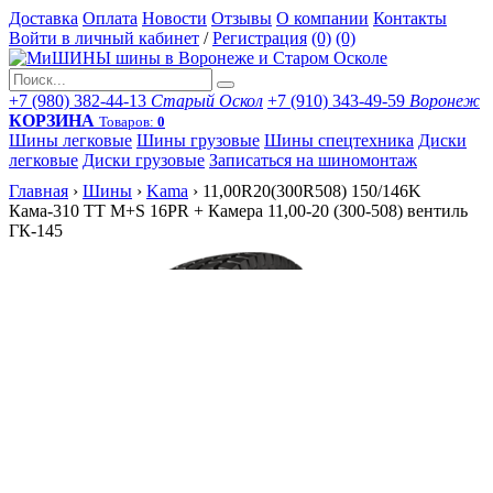
Доставка
Оплата
Новости
Отзывы
О компании
Контакты
Войти в личный кабинет
/
Регистрация
(0)
(0)
+7 (980) 382-44-13
Старый Оскол
+7 (910) 343-49-59
Воронеж
КОРЗИНА
Товаров:
0
Шины легковые
Шины грузовые
Шины спецтехника
Диски
легковые
Диски грузовые
Записаться на шиномонтаж
Главная
›
Шины
›
Kama
›
11,00R20(300R508) 150/146K
Кама-310 TT M+S 16PR + Камера 11,00-20 (300-508) вентиль
ГК-145