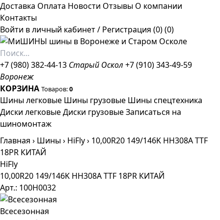
Доставка
Оплата
Новости
Отзывы
О компании
Контакты
Войти в личный кабинет
/
Регистрация
(0)
(0)
+7 (980) 382-44-13
Старый Оскол
+7 (910) 343-49-59
Воронеж
КОРЗИНА
Товаров:
0
Шины легковые
Шины грузовые
Шины спецтехника
Диски легковые
Диски грузовые
Записаться на
шиномонтаж
Главная
›
Шины
›
HiFly
›
10,00R20 149/146K HH308A TTF
18PR КИТАЙ
HiFly
10,00R20 149/146K HH308A TTF 18PR КИТАЙ
Арт.: 100H0032
Всесезонная