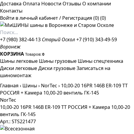
Доставка
Оплата
Новости
Отзывы
О компании
Контакты
Войти в личный кабинет
/
Регистрация
(0)
(0)
+7 (980) 382-44-13
Старый Оскол
+7 (910) 343-49-59
Воронеж
КОРЗИНА
Товаров:
0
Шины легковые
Шины грузовые
Шины спецтехника
Диски легковые
Диски грузовые
Записаться на
шиномонтаж
Главная
›
Шины
›
NorTec
›
10,00-20 16PR 146B ER-109 TT
РОССИЯ + Камера 10,00-20 вентиль ГК-145
NorTec
10,00-20 16PR 146B ER-109 TT РОССИЯ + Камера 10,00-20
вентиль ГК-145
Арт.: STS221477