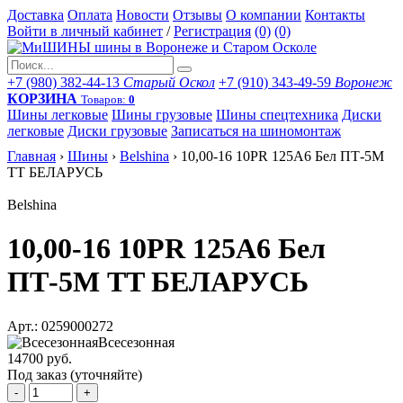
Доставка
Оплата
Новости
Отзывы
О компании
Контакты
Войти в личный кабинет
/
Регистрация
(0)
(0)
+7 (980) 382-44-13
Старый Оскол
+7 (910) 343-49-59
Воронеж
КОРЗИНА
Товаров:
0
Шины легковые
Шины грузовые
Шины спецтехника
Диски
легковые
Диски грузовые
Записаться на шиномонтаж
Главная
›
Шины
›
Belshina
›
10,00-16 10PR 125A6 Бел ПТ-5М
TT БЕЛАРУСЬ
Belshina
10,00-16 10PR 125A6 Бел
ПТ-5М TT БЕЛАРУСЬ
Арт.: 0259000272
Всесезонная
14700 руб.
Под заказ (уточняйте)
-
+