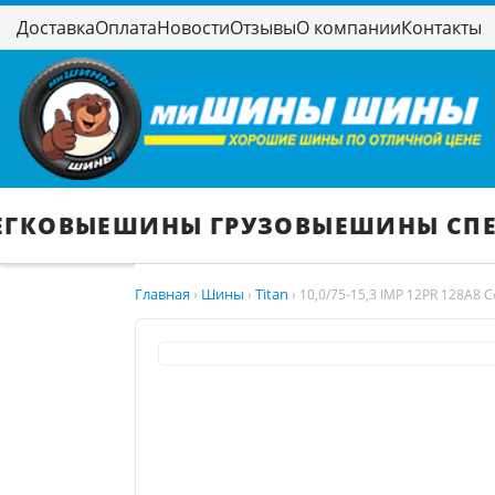
Доставка
Оплата
Новости
Отзывы
О компании
Контакты
ЕГКОВЫЕ
ШИНЫ ГРУЗОВЫЕ
ШИНЫ СП
Главная
Шины
Titan
›
›
›
10,0/75-15,3 IMP 12PR 128A8 C