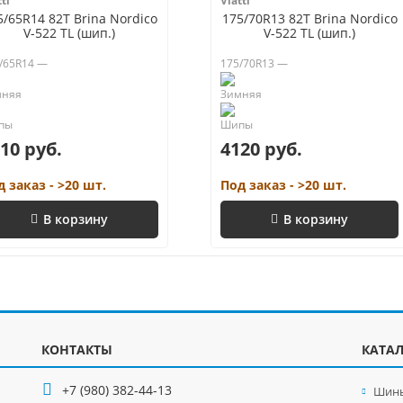
ti
Viatti
5/65R14 82T Brina Nordico
175/70R13 82T Brina Nordico
V-522 TL (шип.)
V-522 TL (шип.)
/65R14 —
175/70R13 —
10 руб.
4120 руб.
д заказ - >20 шт.
Под заказ - >20 шт.
В корзину
В корзину
КОНТАКТЫ
КАТА
+7 (980) 382-44-13
Шины