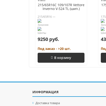
Viatti
Viat
215/65R16C 109/107R Vettore
17
Inverno V-524 TL (шип.)
215/65R16 —
175
9250 руб.
43
Под заказ - >20 шт.
По
В корзину
ИНФОРМАЦИЯ
Доставка товара