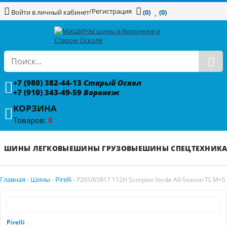
/
Регистрация
Войти в личный кабинет
(0)
(0)
+7 (980) 382-44-13
Старый Оскол
+7 (910) 343-49-59
Воронеж
КОРЗИНА
Товаров:
0
ШИНЫ ЛЕГКОВЫЕ
ШИНЫ ГРУЗОВЫЕ
ШИНЫ СПЕЦТЕХНИК
Главная
Шины
Pirelli
›
›
›
P265/65R17 112H Scorpion Verde All-Season TL M+S
Pirelli