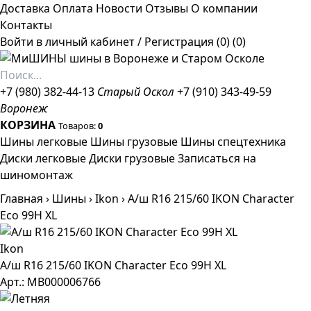
Доставка
Оплата
Новости
Отзывы
О компании
Контакты
Войти в личный кабинет
/
Регистрация
(0)
(0)
+7 (980) 382-44-13
Старый Оскол
+7 (910) 343-49-59
Воронеж
КОРЗИНА
Товаров:
0
Шины легковые
Шины грузовые
Шины спецтехника
Диски легковые
Диски грузовые
Записаться на
шиномонтаж
Главная
›
Шины
›
Ikon
›
А/ш R16 215/60 IKON Character
Eco 99H XL
Ikon
А/ш R16 215/60 IKON Character Eco 99H XL
Арт.: МВ000006766