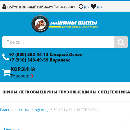
/
Регистрация
Войти в личный кабинет
(0)
(0)
+7 (980) 382-44-13
Старый Оскол
+7 (910) 343-49-59
Воронеж
КОРЗИНА
Товаров:
0
ШИНЫ ЛЕГКОВЫЕ
ШИНЫ ГРУЗОВЫЕ
ШИНЫ СПЕЦТЕХНИК
Главная
Шины
LingLong
›
›
›
6,50-10 14PR LL39 TTF КИТАЙ
LingLong