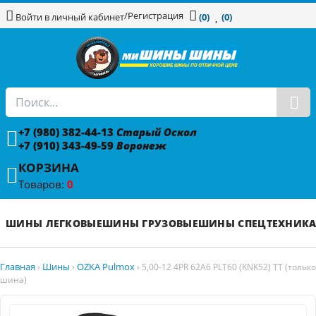
/
Регистрация
Войти в личный кабинет
(0)
(0)
+7 (980) 382-44-13
Старый Оскол
+7 (910) 343-49-59
Воронеж
КОРЗИНА
Товаров:
0
ШИНЫ ЛЕГКОВЫЕ
ШИНЫ ГРУЗОВЫЕ
ШИНЫ СПЕЦТЕХНИК
Главная
Шины
OZKA Pulmox
›
›
›
5,00-12 4PR 62A6 PLT60 (KNK52) TT (только
шина)