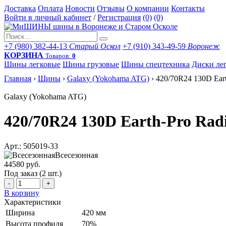
Доставка
Оплата
Новости
Отзывы
О компании
Контакты
Войти в личный кабинет
/
Регистрация
(0)
(0)
+7 (980) 382-44-13
Старый Оскол
+7 (910) 343-49-59
Воронеж
КОРЗИНА
Товаров:
0
Шины легковые
Шины грузовые
Шины спецтехника
Диски ле
Главная
›
Шины
›
Galaxy (Yokohama ATG)
›
420/70R24 130D Ear
Galaxy (Yokohama ATG)
420/70R24 130D Earth-Pro Ra
Арт.: 505019-33
Всесезонная
44580 руб.
Под заказ (2 шт.)
-
+
В корзину
Характеристики
Ширина
420 мм
Высота профиля
70%