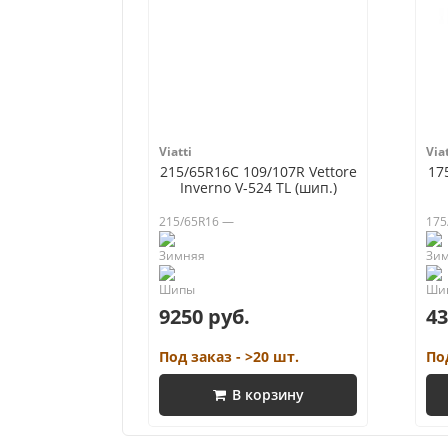
Viatti
Viat
215/65R16C 109/107R Vettore
17
Inverno V-524 TL (шип.)
215/65R16 —
175
9250 руб.
43
Под заказ - >20 шт.
По
В корзину