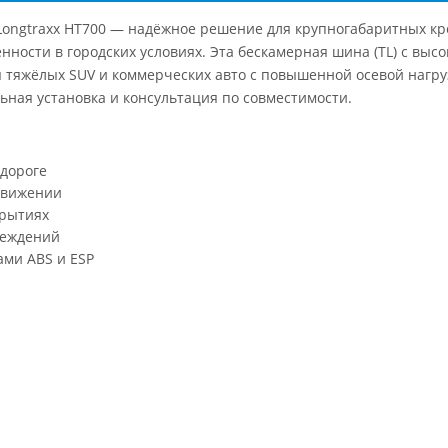
 Longtraxx HT700 — надёжное решение для крупногабаритных к
нности в городских условиях. Эта бескамерная шина (TL) с вы
я тяжёлых SUV и коммерческих авто с повышенной осевой нагру
ьная установка и консультация по совместимости.
 дороге
движении
крытиях
реждений
ми ABS и ESP