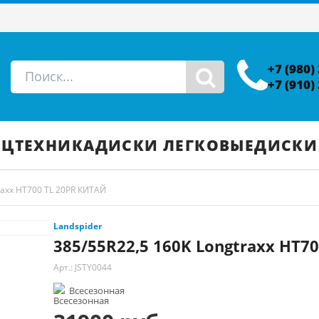
+7 (980)
+7 (910)
ЕЦТЕХНИКА
ДИСКИ ЛЕГКОВЫЕ
ДИСКИ
raxx HT700 TL 20PR КИТАЙ
Landspider
385/55R22,5 160K Longtraxx HT7
Арт.: JSTY0044
Всесезонная