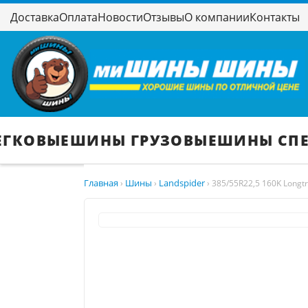
Доставка
Оплата
Новости
Отзывы
О компании
Контакты
ЕГКОВЫЕ
ШИНЫ ГРУЗОВЫЕ
ШИНЫ СП
Главная
Шины
Landspider
›
›
›
385/55R22,5 160K Longt