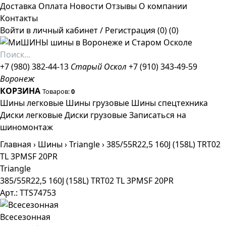
Доставка
Оплата
Новости
Отзывы
О компании
Контакты
Войти в личный кабинет
/
Регистрация
(0)
(0)
+7 (980) 382-44-13
Старый Оскол
+7 (910) 343-49-59
Воронеж
КОРЗИНА
Товаров:
0
Шины легковые
Шины грузовые
Шины спецтехника
Диски легковые
Диски грузовые
Записаться на
шиномонтаж
Главная
›
Шины
›
Triangle
›
385/55R22,5 160J (158L) TRT02
TL 3PMSF 20PR
Triangle
385/55R22,5 160J (158L) TRT02 TL 3PMSF 20PR
Арт.: TTS74753
Всесезонная