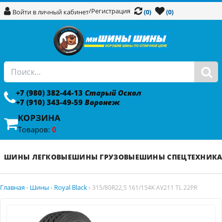
/
Регистрация
Войти в личный кабинет
(0)
(0)
+7 (980) 382-44-13
Старый Оскол
+7 (910) 343-49-59
Воронеж
КОРЗИНА
Товаров:
0
ШИНЫ ЛЕГКОВЫЕ
ШИНЫ ГРУЗОВЫЕ
ШИНЫ СПЕЦТЕХНИК
Главная
Шины
Royal Black
›
›
›
315/80R22,5 161/154K AV211 TL 22PR