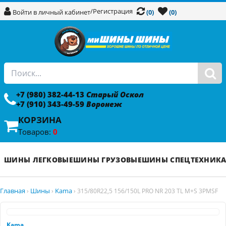
/
Регистрация
Войти в личный кабинет
(0)
(0)
+7 (980) 382-44-13
Старый Оскол
+7 (910) 343-49-59
Воронеж
КОРЗИНА
Товаров:
0
ШИНЫ ЛЕГКОВЫЕ
ШИНЫ ГРУЗОВЫЕ
ШИНЫ СПЕЦТЕХНИК
Главная
Шины
Kama
›
›
›
315/80R22,5 156/150L PRO NR 203 TL M+S 3PMSF
Kama