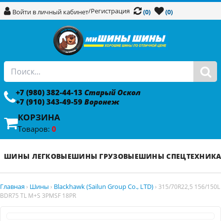
/
Регистрация
Войти в личный кабинет
(0)
(0)
+7 (980) 382-44-13
Старый Оскол
+7 (910) 343-49-59
Воронеж
КОРЗИНА
Товаров:
0
ШИНЫ ЛЕГКОВЫЕ
ШИНЫ ГРУЗОВЫЕ
ШИНЫ СПЕЦТЕХНИК
Главная
Шины
Blackhawk (Sailun Group Co., LTD)
›
›
›
315/70R22,5 156/150L
BDR75 TL M+S 3PMSF 18PR