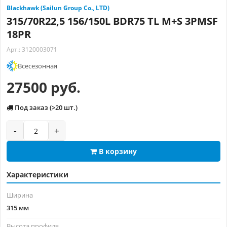
Blackhawk (Sailun Group Co., LTD)
315/70R22,5 156/150L BDR75 TL M+S 3PMSF
18PR
Арт.: 3120003071
Всесезонная
27500 руб.
Под заказ (>20 шт.)
-
+
В корзину
Характеристики
Ширина
315 мм
Высота профиля