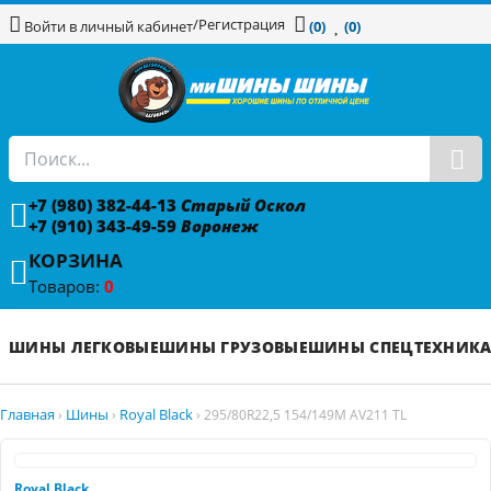
/
Регистрация
Войти в личный кабинет
(0)
(0)
+7 (980) 382-44-13
Старый Оскол
+7 (910) 343-49-59
Воронеж
КОРЗИНА
Товаров:
0
ШИНЫ ЛЕГКОВЫЕ
ШИНЫ ГРУЗОВЫЕ
ШИНЫ СПЕЦТЕХНИК
Главная
Шины
Royal Black
›
›
›
295/80R22,5 154/149M AV211 TL
Royal Black