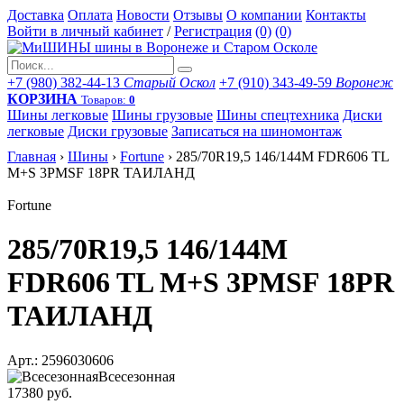
Доставка
Оплата
Новости
Отзывы
О компании
Контакты
Войти в личный кабинет
/
Регистрация
(0)
(0)
+7 (980) 382-44-13
Старый Оскол
+7 (910) 343-49-59
Воронеж
КОРЗИНА
Товаров:
0
Шины легковые
Шины грузовые
Шины спецтехника
Диски
легковые
Диски грузовые
Записаться на шиномонтаж
Главная
›
Шины
›
Fortune
›
285/70R19,5 146/144M FDR606 TL
M+S 3PMSF 18PR ТАИЛАНД
Fortune
285/70R19,5 146/144M
FDR606 TL M+S 3PMSF 18PR
ТАИЛАНД
Арт.: 2596030606
Всесезонная
17380 руб.