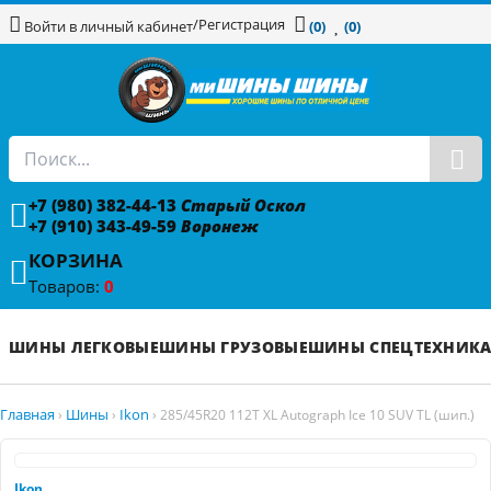
/
Регистрация
Войти в личный кабинет
(0)
(0)
+7 (980) 382-44-13
Старый Оскол
+7 (910) 343-49-59
Воронеж
КОРЗИНА
Товаров:
0
ШИНЫ ЛЕГКОВЫЕ
ШИНЫ ГРУЗОВЫЕ
ШИНЫ СПЕЦТЕХНИК
Главная
Шины
Ikon
›
›
›
285/45R20 112T XL Autograph Ice 10 SUV TL (шип.)
Ikon