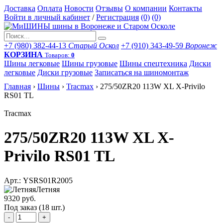
Доставка
Оплата
Новости
Отзывы
О компании
Контакты
Войти в личный кабинет
/
Регистрация
(0)
(0)
+7 (980) 382-44-13
Старый Оскол
+7 (910) 343-49-59
Воронеж
КОРЗИНА
Товаров:
0
Шины легковые
Шины грузовые
Шины спецтехника
Диски
легковые
Диски грузовые
Записаться на шиномонтаж
Главная
›
Шины
›
Tracmax
›
275/50ZR20 113W XL X-Privilo
RS01 TL
Tracmax
275/50ZR20 113W XL X-
Privilo RS01 TL
Арт.: YSRS01R2005
Летняя
9320 руб.
Под заказ (18 шт.)
-
+