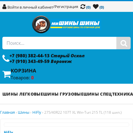
/
Регистрация
Войти в личный кабинет
(0)
(0)
+7 (980) 382-44-13
Старый Оскол
+7 (910) 343-49-59
Воронеж
КОРЗИНА
Товаров:
0
ШИНЫ ЛЕГКОВЫЕ
ШИНЫ ГРУЗОВЫЕ
ШИНЫ СПЕЦТЕХНИК
Главная
Шины
HiFly
›
›
›
275/40R22 107T XL Win-Turi 215 TL (118 шип.)
HiFly