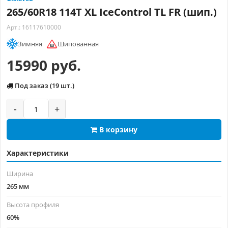
265/60R18 114T XL IceControl TL FR (шип.)
Арт.: 16117610000
Зимняя
Шипованная
15990 руб.
Под заказ (19 шт.)
-
+
В корзину
Характеристики
Ширина
265 мм
Высота профиля
60%