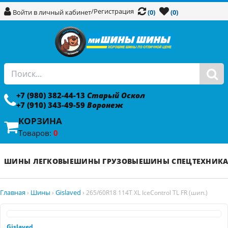
/
Регистрация
Войти в личный кабинет
(0)
(0)
+7 (980) 382-44-13
Старый Оскол
+7 (910) 343-49-59
Воронеж
КОРЗИНА
Товаров:
0
ШИНЫ ЛЕГКОВЫЕ
ШИНЫ ГРУЗОВЫЕ
ШИНЫ СПЕЦТЕХНИК
Главная
Шины
Gislaved
›
›
›
265/60R18 114T XL IceControl TL FR (шип.)
Gislaved