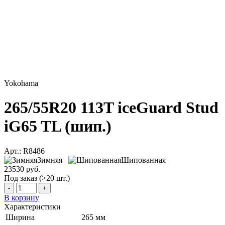
Yokohama
265/55R20 113T iceGuard Stud
iG65 TL (шип.)
Арт.: R8486
Зимняя
Шипованная
23530 руб.
Под заказ (>20 шт.)
-
+
В корзину
Характеристики
Ширина
265 мм