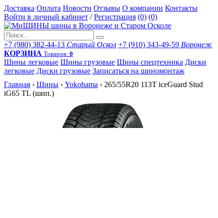
Доставка
Оплата
Новости
Отзывы
О компании
Контакты
Войти в личный кабинет
/
Регистрация
(0)
(0)
+7 (980) 382-44-13
Старый Оскол
+7 (910) 343-49-59
Воронеж
КОРЗИНА
Товаров:
0
Шины легковые
Шины грузовые
Шины спецтехника
Диски
легковые
Диски грузовые
Записаться на шиномонтаж
Главная
›
Шины
›
Yokohama
›
265/55R20 113T iceGuard Stud
iG65 TL (шип.)