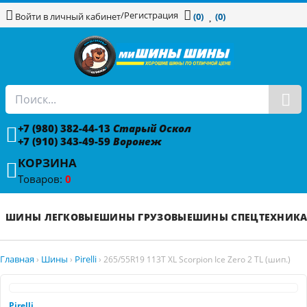
/
Регистрация
Войти в личный кабинет
(0)
(0)
+7 (980) 382-44-13
Старый Оскол
+7 (910) 343-49-59
Воронеж
КОРЗИНА
Товаров:
0
ШИНЫ ЛЕГКОВЫЕ
ШИНЫ ГРУЗОВЫЕ
ШИНЫ СПЕЦТЕХНИК
Главная
Шины
Pirelli
›
›
›
265/55R19 113T XL Scorpion Ice Zero 2 TL (шип.)
Pirelli