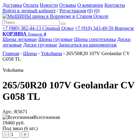
Доставка
Оплата
Новости
Отзывы
О компании
Контакты
Войти в личный кабинет
/
Регистрация
(0)
(0)
+7 (980) 382-44-13
Старый Оскол
+7 (910) 343-49-59
Воронеж
КОРЗИНА
Товаров:
0
Шины легковые
Шины грузовые
Шины спецтехника
Диски
легковые
Диски грузовые
Записаться на шиномонтаж
Главная
›
Шины
›
Yokohama
›
265/50R20 107V Geolandar CV
G058 TL
Yokohama
265/50R20 107V Geolandar CV
G058 TL
Арт.: R5671
Всесезонная
19460 руб.
Под заказ (6 шт.)
-
+