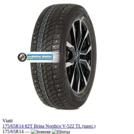
Viatti
175/65R14 82T Brina Nordico V-522 TL (шип.)
175/65R14 —