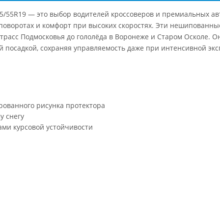
5/55R19 — это выбор водителей кроссоверов и премиальных а
в поворотах и комфорт при высоких скоростях. Эти нешипован
трасс Подмосковья до гололёда в Воронеже и Старом Осколе. О
 посадкой, сохраняя управляемость даже при интенсивной экс
рованного рисунка протектора
у снегу
ами курсовой устойчивости