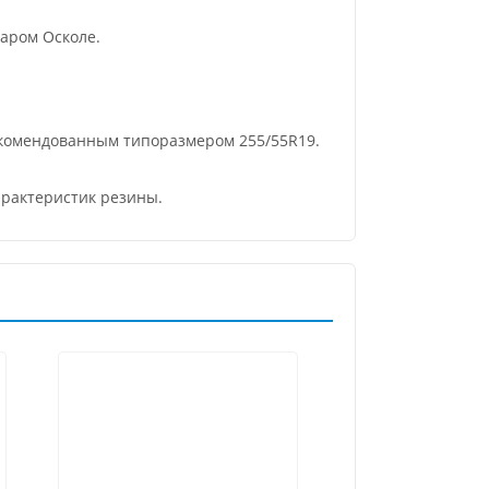
аром Осколе.
екомендованным типоразмером 255/55R19.
арактеристик резины.