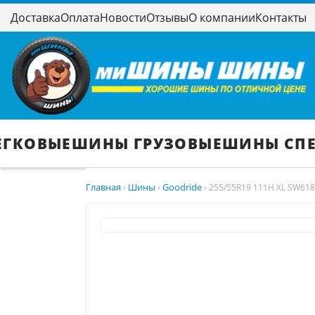
Доставка
Оплата
Новости
Отзывы
О компании
Контакты
ЕГКОВЫЕ
ШИНЫ ГРУЗОВЫЕ
ШИНЫ СП
Главная
Шины
Goodride
›
›
›
255/55R19 111H XL SW618