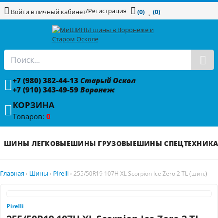
/
Регистрация
Войти в личный кабинет
(0)
(0)
+7 (980) 382-44-13
Старый Оскол
+7 (910) 343-49-59
Воронеж
КОРЗИНА
Товаров:
0
ШИНЫ ЛЕГКОВЫЕ
ШИНЫ ГРУЗОВЫЕ
ШИНЫ СПЕЦТЕХНИК
Главная
Шины
Pirelli
›
›
›
255/50R19 107H XL Scorpion Ice Zero 2 TL (шип.)
Pirelli