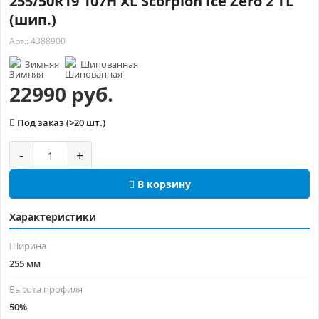
255/50R19 107H XL Scorpion Ice Zero 2 TL
(шип.)
Арт.: 4388900
Зимняя
Шипованная
22990 руб.
Под заказ (>20 шт.)
-
+
В корзину
Характеристики
Ширина
255 мм
Высота профиля
50%