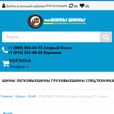
/
Регистрация
Войти в личный кабинет
(0)
(0)
+7 (980) 382-44-13
Старый Оскол
+7 (910) 343-49-59
Воронеж
КОРЗИНА
Товаров:
0
ШИНЫ ЛЕГКОВЫЕ
ШИНЫ ГРУЗОВЫЕ
ШИНЫ СПЕЦТЕХНИК
Главная
Шины
Pirelli
›
›
›
255/45R20 105H XL Scorpion Ice Zero 2 TL (шип.)
Pirelli