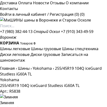
Доставка
Оплата
Новости
Отзывы
О компании
Контакты
Войти в личный кабинет
/
Регистрация
(0)
(0)
+7 (980) 382-44-13
Старый Оскол
+7 (910) 343-49-59
Воронеж
КОРЗИНА
Товаров:
0
Шины легковые
Шины грузовые
Шины спецтехника
Диски легковые
Диски грузовые
Записаться на
шиномонтаж
Главная
›
Шины
›
Yokohama
›
255/45R19 104Q iceGuard
Studless iG60A TL
Yokohama
255/45R19 104Q iceGuard Studless iG60A TL
Арт.: R5838
Зимняя