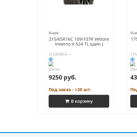
Viatti
Viat
215/65R16C 109/107R Vettore
17
Inverno V-524 TL (шип.)
215/65R16 —
175
9250 руб.
43
Под заказ - >20 шт.
По
В корзину