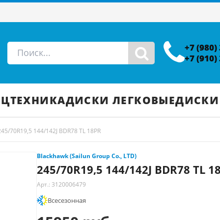
+7 (980)
+7 (910)
ЕЦТЕХНИКА
ДИСКИ ЛЕГКОВЫЕ
ДИСКИ
245/70R19,5 144/142J BDR78 TL 18PR
Blackhawk (Sailun Group Co., LTD)
245/70R19,5 144/142J BDR78 TL 1
Арт.: 3120006479
Всесезонная