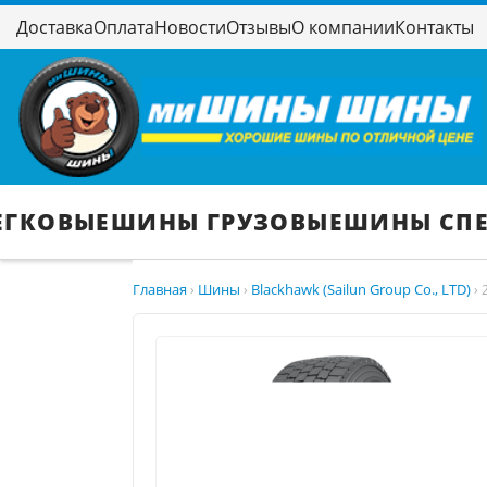
Доставка
Оплата
Новости
Отзывы
О компании
Контакты
ЕГКОВЫЕ
ШИНЫ ГРУЗОВЫЕ
ШИНЫ СП
Главная
Шины
Blackhawk (Sailun Group Co., LTD)
›
›
›