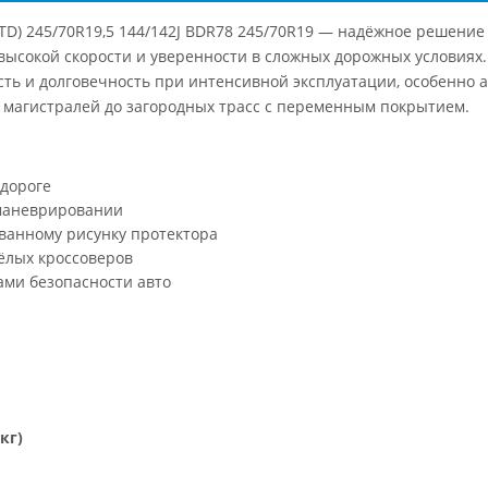
 LTD) 245/70R19,5 144/142J BDR78 245/70R19 — надёжное решени
высокой скорости и уверенности в сложных дорожных условиях
сть и долговечность при интенсивной эксплуатации, особенно
х магистралей до загородных трасс с переменным покрытием.
 дороге
 маневрировании
ванному рисунку протектора
ёлых кроссоверов
ми безопасности авто
 кг)