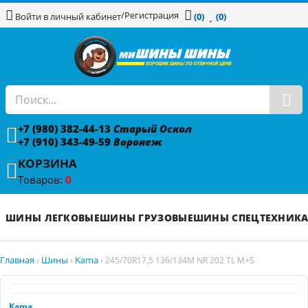
/
Регистрация
Войти в личный кабинет
(0)
(0)
+7 (980) 382-44-13
Старый Оскол
+7 (910) 343-49-59
Воронеж
КОРЗИНА
Товаров:
0
ШИНЫ ЛЕГКОВЫЕ
ШИНЫ ГРУЗОВЫЕ
ШИНЫ СПЕЦТЕХНИК
Главная
Шины
Kama
›
›
›
245/70R17,5 136/134M NR 202 TL M+S
Kama