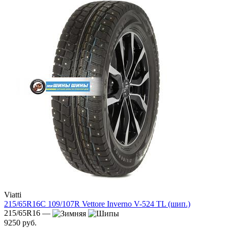
Viatti
215/65R16C 109/107R Vettore Inverno V-524 TL (шип.)
215/65R16 —
9250 руб.