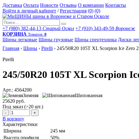
Доставка
Оплата
Новости
Отзывы
О компании
Контакты
Войти в личный кабинет
/
Регистрация
(0)
(0)
+7 (980) 382-44-13
Старый Оскол
+7 (910) 343-49-59
Воронеж
КОРЗИНА
Товаров:
0
Шины легковые
Шины грузовые
Шины спецтехника
Диски ле
Главная
›
Шины
›
Pirelli
›
245/50R20 105T XL Scorpion Ice Zero 2
Pirelli
245/50R20 105T XL Scorpion Ic
Арт.: 4564200
Зимняя
Шипованная
25620 руб.
Под заказ (>20 шт.)
-
+
В корзину
Характеристики
Ширина
245 мм
Высота профиля
50%