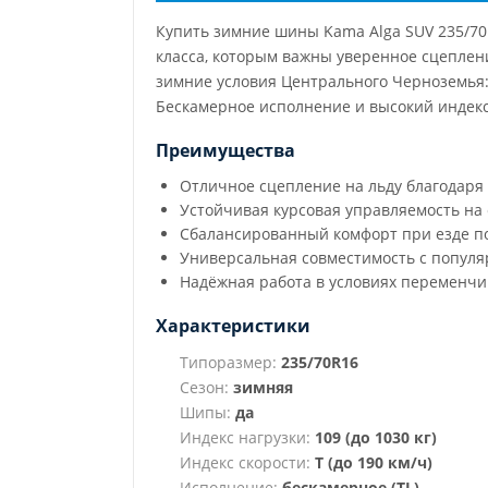
Купить зимние шины Kama Alga SUV 235/70
класса, которым важны уверенное сцеплен
зимние условия Центрального Черноземья: 
Бескамерное исполнение и высокий индекс
Преимущества
Отличное сцепление на льду благодар
Устойчивая курсовая управляемость на 
Сбалансированный комфорт при езде п
Универсальная совместимость с попул
Надёжная работа в условиях переменч
Характеристики
Типоразмер:
235/70R16
Сезон:
зимняя
Шипы:
да
Индекс нагрузки:
109 (до 1030 кг)
Индекс скорости:
T (до 190 км/ч)
Исполнение:
бескамерное (TL)