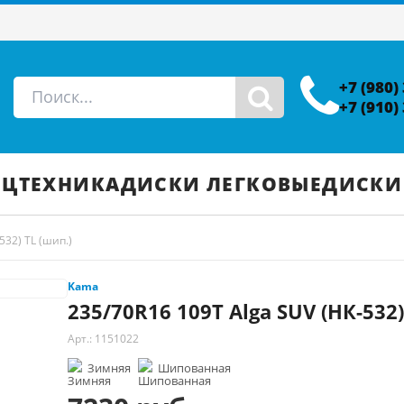
+7 (980)
+7 (910)
ЕЦТЕХНИКА
ДИСКИ ЛЕГКОВЫЕ
ДИСКИ
532) TL (шип.)
Kama
235/70R16 109T Alga SUV (НК-532)
Арт.: 1151022
Зимняя
Шипованная