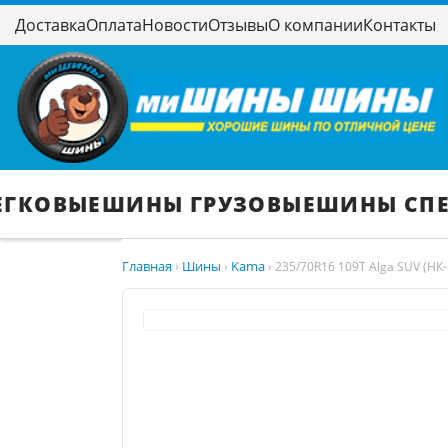
Доставка
Оплата
Новости
Отзывы
О компании
Контакты
ЕГКОВЫЕ
ШИНЫ ГРУЗОВЫЕ
ШИНЫ СП
Главная
Шины
Kama
›
›
›
235/70R16 109T Alga SUV (НК-