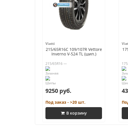
Viatti
Viat
215/65R16C 109/107R Vettore
17
Inverno V-524 TL (шип.)
215/65R16 —
175
9250 руб.
43
Под заказ - >20 шт.
По
В корзину