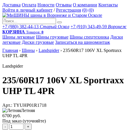
Доставка
Оплата
Новости
Отзывы
О компании
Контакты
Войти в личный кабинет
/
Регистрация
(0)
(0)
+7 (980) 382-44-13
Старый Оскол
+7 (910) 343-49-59
Воронеж
КОРЗИНА
Товаров:
0
Шины легковые
Шины грузовые
Шины спецтехника
Диски
легковые
Диски грузовые
Записаться на шиномонтаж
Главная
›
Шины
›
Landspider
›
235/60R17 106V XL Sportraxx
UHP TL 4PR
Landspider
235/60R17 106V XL Sportraxx
UHP TL 4PR
Арт.: TYUHP01R1718
Летняя
6700 руб.
Под заказ (уточняйте)
-
+