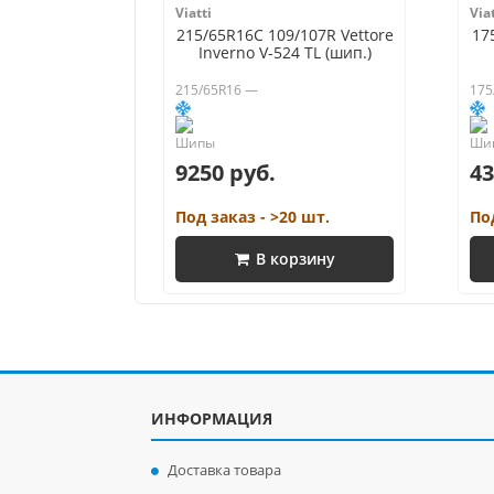
Viatti
Viat
215/65R16C 109/107R Vettore
17
Inverno V-524 TL (шип.)
215/65R16 —
175
9250 руб.
43
Под заказ - >20 шт.
По
В корзину
ИНФОРМАЦИЯ
Доставка товара