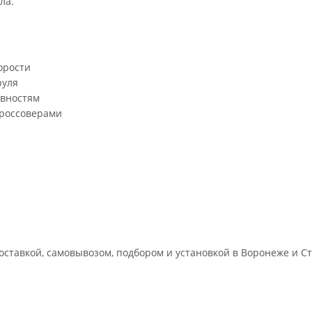
ла.
орости
руля
овностям
кроссоверами
ставкой, самовывозом, подбором и установкой в Воронеже и Ст