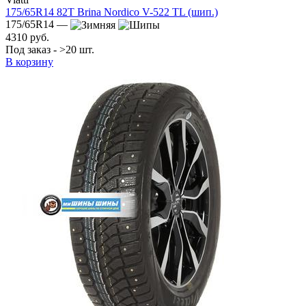
175/65R14 82T Brina Nordico V-522 TL (шип.)
175/65R14 —
4310 руб.
Под заказ - >20 шт.
В корзину