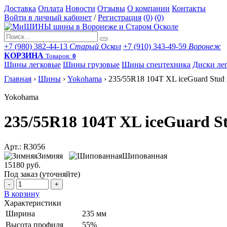
Доставка
Оплата
Новости
Отзывы
О компании
Контакты
Войти в личный кабинет
/
Регистрация
(0)
(0)
+7 (980) 382-44-13
Старый Оскол
+7 (910) 343-49-59
Воронеж
КОРЗИНА
Товаров:
0
Шины легковые
Шины грузовые
Шины спецтехника
Диски ле
Главная
›
Шины
›
Yokohama
›
235/55R18 104T XL iceGuard Stud 
Yokohama
235/55R18 104T XL iceGuard S
Арт.: R3056
Зимняя
Шипованная
15180 руб.
Под заказ (уточняйте)
-
+
В корзину
Характеристики
Ширина
235 мм
Высота профиля
55%