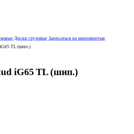
гковые
Диски грузовые
Записаться на шиномонтаж
iG65 TL (шип.)
tud iG65 TL (шип.)