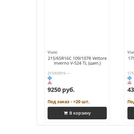
Viatti
Viat
215/65R16C 109/107R Vettore
17
Inverno V-524 TL (шип.)
215/65R16 —
175
9250 руб.
43
Под заказ - >20 шт.
По
В корзину