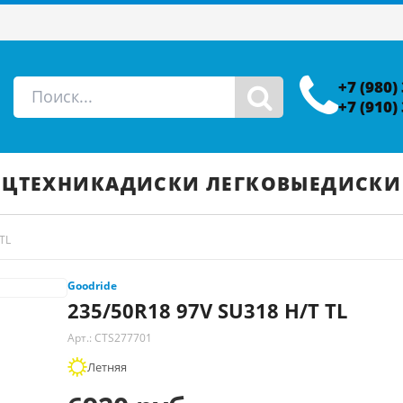
+7 (980)
+7 (910)
ЕЦТЕХНИКА
ДИСКИ ЛЕГКОВЫЕ
ДИСКИ
TL
Goodride
235/50R18 97V SU318 H/T TL
Арт.: CTS277701
Летняя