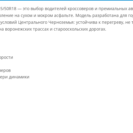
35/50R18 — это выбор водителей кроссоверов и премиальных 
пление на сухом и мокром асфальте. Модель разработана для го
 условий Центрального Черноземья: устойчива к перегреву, не 
а воронежских трассах и старооскольских дорогах.
орости
веров
тери динамики