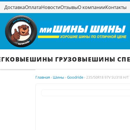
Доставка
Оплата
Новости
Отзывы
О компании
Контакты
ЕГКОВЫЕ
ШИНЫ ГРУЗОВЫЕ
ШИНЫ СП
Главная
Шины
Goodride
›
›
›
235/50R18 97V SU318 H/T 