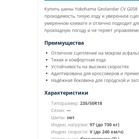
Купить шины Yokohama Geolandar CV G058
проходимость, тихую езду и уверенное сце
умеренном климате и отлично подходит для
прохладную погоду и не теряет управляемо
Преимущества
Отличное сцепление на мокром асфаль
Тихая и комфортная езда
Устойчивость на высоких скоростях
Адаптирована для кроссоверов и преми
Надёжная боковина для городской и за
Характеристики
Типоразмер:
235/50R18
Сезон:
—
Шипы:
нет
Индекс нагрузки:
97 (до 730 кг)
Индекс скорости:
V (до 240 км/ч)
Исполнение:
бескамерное (TL)