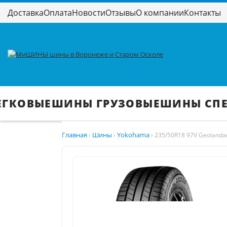
Доставка
Оплата
Новости
Отзывы
О компании
Контакты
ЕГКОВЫЕ
ШИНЫ ГРУЗОВЫЕ
ШИНЫ СП
Главная
Шины
Yokohama
›
›
›
235/50R18 97V Geolanda