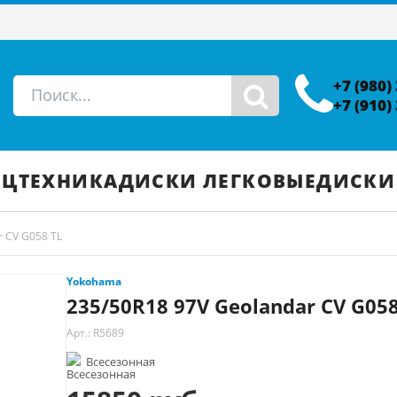
+7 (980)
+7 (910)
ЕЦТЕХНИКА
ДИСКИ ЛЕГКОВЫЕ
ДИСКИ
r CV G058 TL
Yokohama
235/50R18 97V Geolandar CV G058
Арт.: R5689
Всесезонная