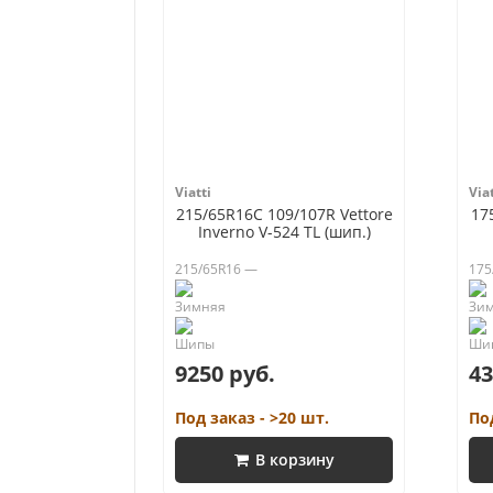
Viatti
Viat
215/65R16C 109/107R Vettore
17
Inverno V-524 TL (шип.)
215/65R16 —
175
9250 руб.
43
Под заказ - >20 шт.
По
В корзину