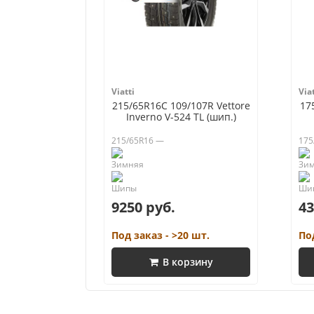
Viatti
Viat
215/65R16C 109/107R Vettore
17
Inverno V-524 TL (шип.)
215/65R16 —
175
9250 руб.
43
Под заказ - >20 шт.
По
В корзину