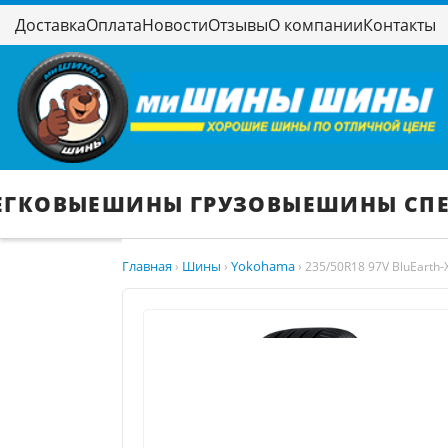
Доставка
Оплата
Новости
Отзывы
О компании
Контакты
ЕГКОВЫЕ
ШИНЫ ГРУЗОВЫЕ
ШИНЫ СП
Главная
Шины
Yokohama
›
›
›
235/50R18 97V BluEarth-