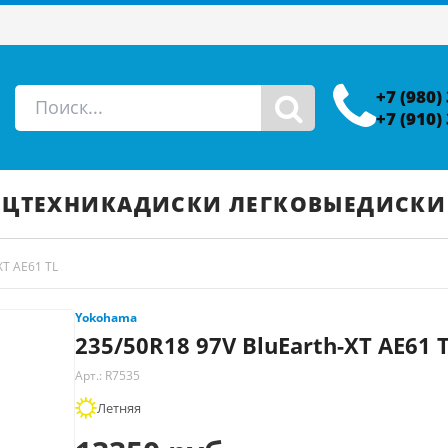
+7 (980)
+7 (910)
ЕЦТЕХНИКА
ДИСКИ ЛЕГКОВЫЕ
ДИСКИ
XT AE61 TL
Yokohama
235/50R18 97V BluEarth-XT AE61 
Арт.: R7535
Летняя