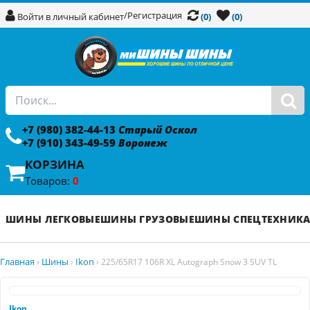
/
Регистрация
Войти в личный кабинет
(0)
(0)
+7 (980) 382-44-13
Старый Оскол
+7 (910) 343-49-59
Воронеж
КОРЗИНА
Товаров:
0
ШИНЫ ЛЕГКОВЫЕ
ШИНЫ ГРУЗОВЫЕ
ШИНЫ СПЕЦТЕХНИК
Главная
Шины
Ikon
›
›
›
225/65R17 106R XL Autograph Snow 3 SUV TL
Ikon