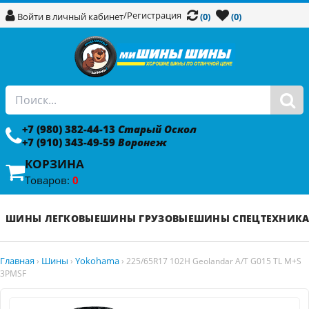
/
Регистрация
Войти в личный кабинет
(0)
(0)
+7 (980) 382-44-13
Старый Оскол
+7 (910) 343-49-59
Воронеж
КОРЗИНА
Товаров:
0
ШИНЫ ЛЕГКОВЫЕ
ШИНЫ ГРУЗОВЫЕ
ШИНЫ СПЕЦТЕХНИК
Главная
Шины
Yokohama
›
›
›
225/65R17 102H Geolandar A/T G015 TL M+S
3PMSF