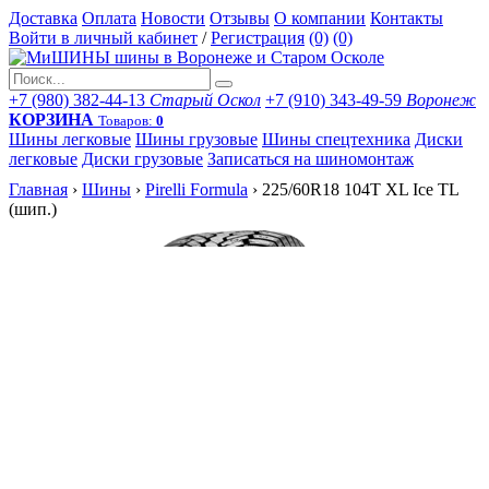
Доставка
Оплата
Новости
Отзывы
О компании
Контакты
Войти в личный кабинет
/
Регистрация
(0)
(0)
+7 (980) 382-44-13
Старый Оскол
+7 (910) 343-49-59
Воронеж
КОРЗИНА
Товаров:
0
Шины легковые
Шины грузовые
Шины спецтехника
Диски
легковые
Диски грузовые
Записаться на шиномонтаж
Главная
›
Шины
›
Pirelli Formula
›
225/60R18 104T XL Ice TL
(шип.)