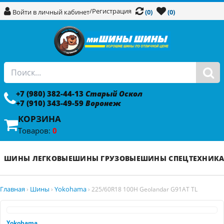
/
Регистрация
Войти в личный кабинет
(0)
(0)
+7 (980) 382-44-13
Старый Оскол
+7 (910) 343-49-59
Воронеж
КОРЗИНА
Товаров:
0
ШИНЫ ЛЕГКОВЫЕ
ШИНЫ ГРУЗОВЫЕ
ШИНЫ СПЕЦТЕХНИК
Главная
Шины
Yokohama
›
›
›
225/60R18 100H Geolandar G91AT TL
Yokohama