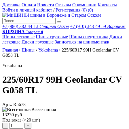
Доставка
Оплата
Новости
Отзывы
О компании
Контакты
Войти в личный кабинет
/
Регистрация
(0)
(0)
+7 (980) 382-44-13
Старый Оскол
+7 (910) 343-49-59
Воронеж
КОРЗИНА
Товаров:
0
Шины легковые
Шины грузовые
Шины спецтехника
Диски
легковые
Диски грузовые
Записаться на шиномонтаж
Главная
›
Шины
›
Yokohama
›
225/60R17 99H Geolandar CV
G058 TL
Yokohama
225/60R17 99H Geolandar CV
G058 TL
Арт.: R5678
Всесезонная
13230 руб.
Под заказ (>20 шт.)
-
+