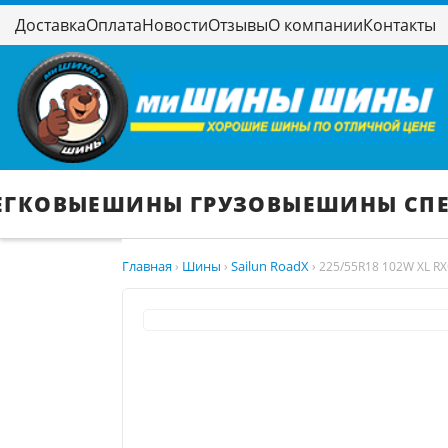
Доставка
Оплата
Новости
Отзывы
О компании
Контакты
ЕГКОВЫЕ
ШИНЫ ГРУЗОВЫЕ
ШИНЫ СП
Главная
Шины
Sailun RoadX
›
›
›
225/55R18 102W XL RX