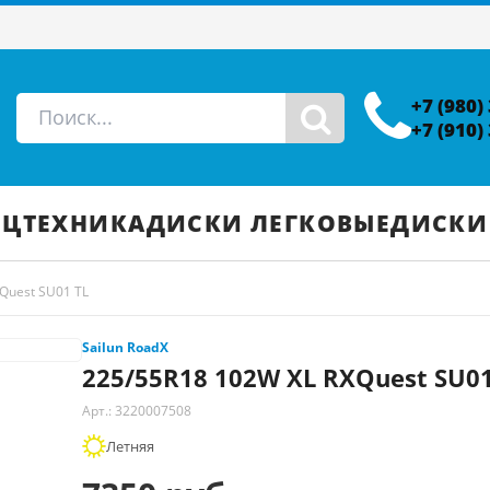
+7 (980)
+7 (910)
ЕЦТЕХНИКА
ДИСКИ ЛЕГКОВЫЕ
ДИСКИ
Quest SU01 TL
Sailun RoadX
225/55R18 102W XL RXQuest SU01
Арт.: 3220007508
Летняя