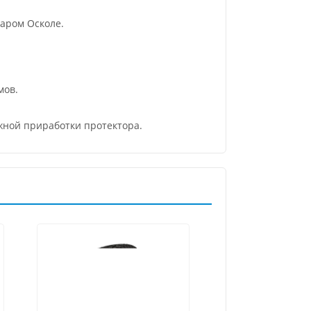
аром Осколе.
мов.
ежной приработки протектора.