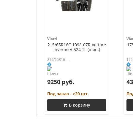
Viatti
Viat
215/65R16C 109/107R Vettore
17
Inverno V-524 TL (шип.)
215/65R16 —
175
9250 руб.
43
Под заказ - >20 шт.
По
В корзину