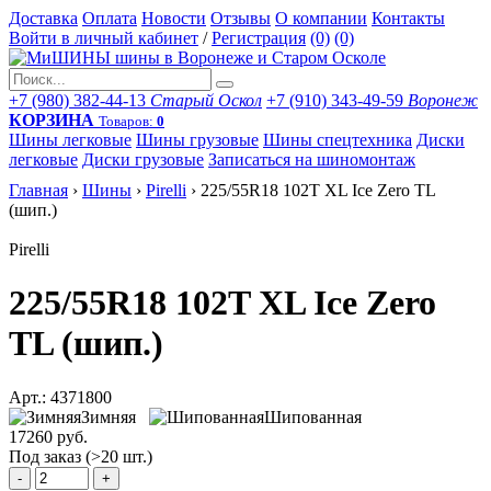
Доставка
Оплата
Новости
Отзывы
О компании
Контакты
Войти в личный кабинет
/
Регистрация
(0)
(0)
+7 (980) 382-44-13
Старый Оскол
+7 (910) 343-49-59
Воронеж
КОРЗИНА
Товаров:
0
Шины легковые
Шины грузовые
Шины спецтехника
Диски
легковые
Диски грузовые
Записаться на шиномонтаж
Главная
›
Шины
›
Pirelli
›
225/55R18 102T XL Ice Zero TL
(шип.)
Pirelli
225/55R18 102T XL Ice Zero
TL (шип.)
Арт.: 4371800
Зимняя
Шипованная
17260 руб.
Под заказ (>20 шт.)
-
+