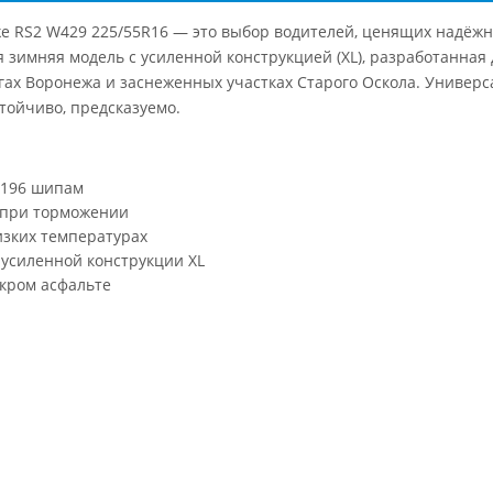
ke RS2 W429 225/55R16 — это выбор водителей, ценящих надёжн
 зимняя модель с усиленной конструкцией (XL), разработанная 
гах Воронежа и заснеженных участках Старого Оскола. Универс
стойчиво, предсказуемо.
 196 шипам
и при торможении
изких температурах
 усиленной конструкции XL
окром асфальте