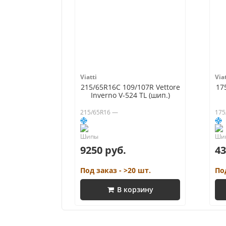
Viatti
Viat
215/65R16C 109/107R Vettore
17
Inverno V-524 TL (шип.)
215/65R16 —
175
9250 руб.
43
Под заказ - >20 шт.
По
В корзину