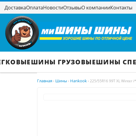
Доставка
Оплата
Новости
Отзывы
О компании
Контакты
ЕГКОВЫЕ
ШИНЫ ГРУЗОВЫЕ
ШИНЫ СП
Главная
Шины
Hankook
›
›
›
225/55R16 99T XL Winter i