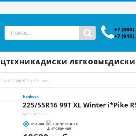
+7 (980)
+7 (910)
ЕЦТЕХНИКА
ДИСКИ ЛЕГКОВЫЕ
ДИСКИ
*Pike RS2 W429 TL (196 шип.)
Hankook
225/55R16 99T XL Winter i*Pike R
Арт.: 1023605
Зимняя
Шипованная