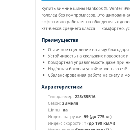
Купить зимние шины Hankook XL Winter iPi
гололёд без компромиссов. Это шипованная
эффективно работает на обледенелых доро
хэтчбеков среднего класса — комфортно, у
Преимущества
Отличное сцепление на льду благодаря
Устойчивость на скользких поворотах 
Комфортная управляемость даже при н
Надёжная боковая устойчивость за счёт
Сбалансированная работа на снегу и м
Характеристики
Типоразмер:
225/55R16
Сезон:
зимняя
Шипы:
да
Индекс нагрузки:
99 (до 775 кг)
Индекс скорости:
T (до 190 км/ч)
Исполнение:
бескамерное (TL)