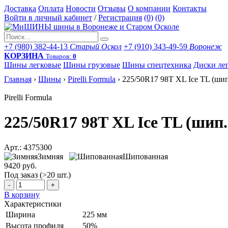
Доставка
Оплата
Новости
Отзывы
О компании
Контакты
Войти в личный кабинет
/
Регистрация
(0)
(0)
+7 (980) 382-44-13
Старый Оскол
+7 (910) 343-49-59
Воронеж
КОРЗИНА
Товаров:
0
Шины легковые
Шины грузовые
Шины спецтехника
Диски ле
Главная
›
Шины
›
Pirelli Formula
›
225/50R17 98T XL Ice TL (шип
Pirelli Formula
225/50R17 98T XL Ice TL (шип.
Арт.: 4375300
Зимняя
Шипованная
9420 руб.
Под заказ (>20 шт.)
-
+
В корзину
Характеристики
Ширина
225 мм
Высота профиля
50%