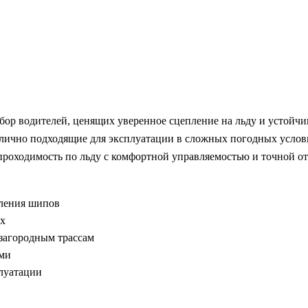
ыбор водителей, ценящих уверенное сцепление на льду и устойчи
ично подходящие для эксплуатации в сложных погодных услови
роходимость по льду с комфортной управляемостью и точной от
еления шипов
ах
загородным трассам
ями
плуатации