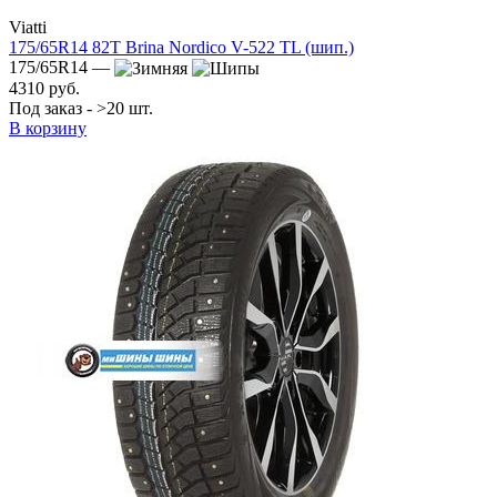
Viatti
175/65R14 82T Brina Nordico V-522 TL (шип.)
175/65R14 —
4310 руб.
Под заказ - >20 шт.
В корзину